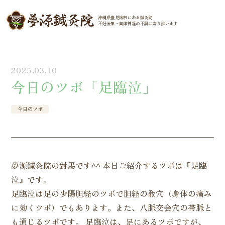
沖縄県豊見城市にある鍼灸院
不妊治療・自律神経の
不調に寄り添います
2025.03.10
今日のツボ「足臨泣」
今日のツボ
夢源鍼灸院の對馬です^^ 本日ご紹介するツボは『足臨
泣』です。
足臨泣は足の少陽胆経のツボで胆経の兪穴（身体の痛み
に効くツボ）でもあります。また、八脈交会穴の帯脈と
も通じるツボです。 足臨泣は、足にあるツボですが、