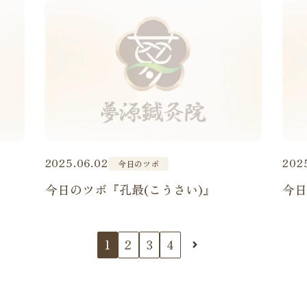
2025.06.02
202
今日のツボ
今日のツボ『孔最(こうさい)』
今
1
2
3
4