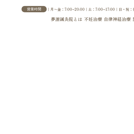
営業時間
｜月〜金：7:00~20:00｜土：7:00~17:00｜
日・祝：
夢源鍼灸院とは
不妊治療
自律神経治療